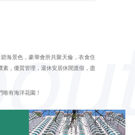
天碧海景色，豪華會所共聚天倫，衣食住
樸素，優質管理，退休安居休閒渡假，盡
門唯有海洋花園！