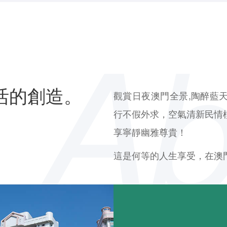
活的創造。
觀賞日夜澳門全景,陶醉藍
行不假外求，空氣清新民情
享寧靜幽雅尊貴！
這是何等的人生享受，在澳