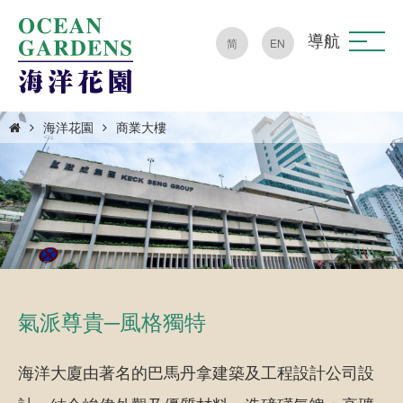
導航
简
EN
海洋花園
商業大樓
氣派尊貴─風格獨特
海洋大廈由著名的巴馬丹拿建築及工程設計公司設