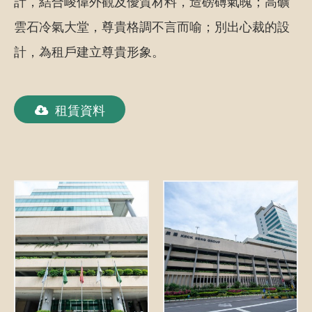
計，結合峻偉外觀及優質材料，造磅礡氣魄；高礦
雲石冷氣大堂，尊貴格調不言而喻；別出心裁的設
計，為租戶建立尊貴形象。
租賃資料