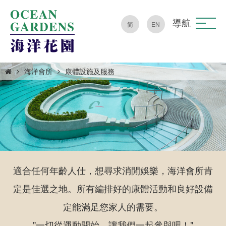
導航
简
EN
海洋會所
康體設施及服務
適合任何年齡人仕，想尋求消閒娛樂，海洋會所肯
定是佳選之地。所有編排好的康體活動和良好設備
定能滿足您家人的需要。
"一切從運動開始，讓我們一起參與吧！"